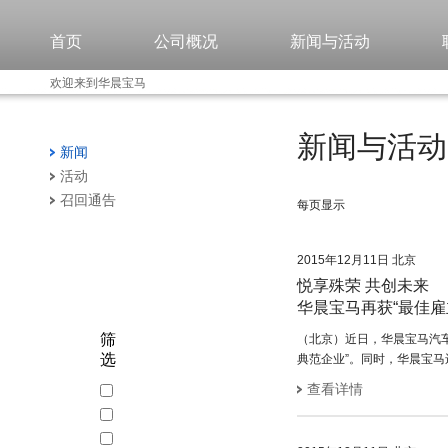
首页
公司概况
新闻与活动
欢迎来到华晨宝马
新闻与活动
新闻
活动
召回通告
每页显示
2015年12月11日 北京
悦享殊荣 共创未来
华晨宝马再获“最佳雇
筛
（北京）近日，华晨宝马汽车
选
典范企业”。同时，华晨宝马
查看详情
2015
年
2014