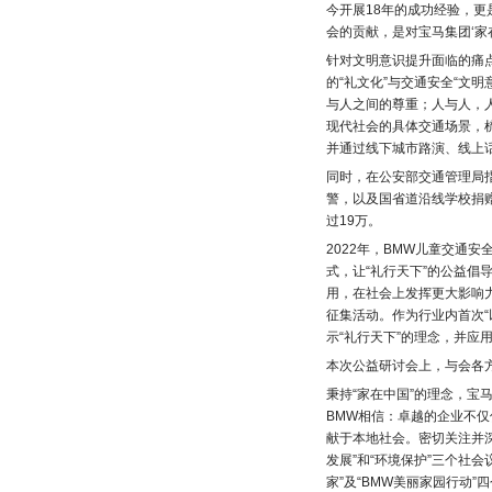
今开展18年的成功经验，
会的贡献，是对宝马集团‘家
针对文明意识提升面临的痛点
的“礼文化”与交通安全“文明
与人之间的尊重；人与人，人
现代社会的具体交通场景，梳
并通过线下城市路演、线上话
同时，在公安部交通管理局
警，以及国省道沿线学校捐
过19万。
2022年，BMW儿童交通
式，让“礼行天下”的公益倡
用，在社会上发挥更大影响力
征集活动。作为行业内首次
示“礼行天下”的理念，并应
本次公益研讨会上，与会各
秉持“家在中国”的理念，
BMW相信：卓越的企业不仅
献于本地社会。密切关注并深
发展”和“环境保护”三个社会
家”及“BMW美丽家园行动