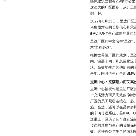
整体建筑面积有2.9平方公里
这么大的厂区面积，从开工
到一起。
2022年6月23日，里达
马集团对沈的长期信心和承诺
iFACTORY生产战略的
里达厂区的中文名字“里达”
意“里程必达”。
根据世界级厂区的规划，里
间、涂装车间，和总装物流
活、高效地生产其他所有的车
基地，同时也生产全新BMW 
交流中心：充满活力而又高效
交流中心被视作是里达厂区
个充满活力而又高效的“神
厂区的员工紧密连接在一起
施。当然，还可以在品种多
的车辆传送系统，是iFAC
送带上，经历了从车身到涂
传送的速度与生产的节拍保
效。这种办公与生产区域相