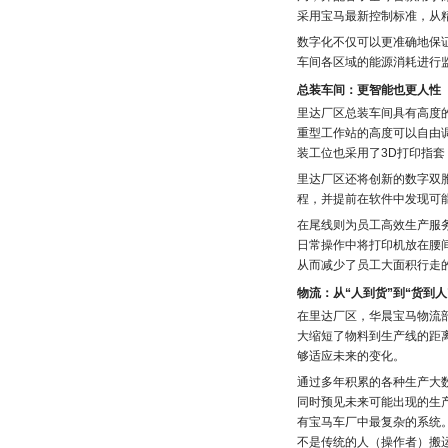
采用宝马最新控制标准，从
数字化不仅可以更准确地保
车间各区域的能源消耗进行
总装车间：更智能也更人性
里达厂区总装车间具有高度
重型工作站的高度可以自由
装工位也采用了3D打印指
里达厂区还将创新的数字双
程，并提前在软件中发现可
在尾线则为员工高效生产服
日常操作中将打印机放在腰
从而减少了员工大面积行走
物流：从“人到货”到“货到人
在里达厂区，华晨宝马物流
大缩短了物料到生产线的距
够适应未来的变化。
通过多年积累的各种生产大
同时预见未来可能出现的生
有宝马车厂中最复杂的系统
不是传统的人（操作者）搬