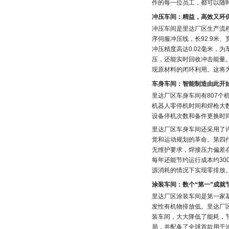
作的每一位员工，都可以随
冲压车间：精益，高效又环
冲压车间是里达厂区生产流
序伺服冲压线，长92.9米、宽
冲压精度高达0.02毫米，
压，还能实时回收冲击能量
现原材料的闭环利用。这将
车身车间：智能制造由此开
里达厂区车身车间有807个
机器人零停机时间和焊枪大
设备停机次数和备件更换时
里达厂区车身车间还采用了
觉和运动规划的革命。第四代
无维护要求，焊接压力偏差在+
每年还能节约运行成本约3
源消耗的情况下实现零排放
涂装车间：数个“第一”成就
里达厂区涂装车间是第一家
发性有机物排放低。里达厂
装车间，大大降低了能耗，
局，并配备了全球首款用于